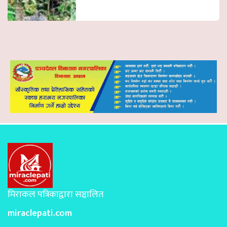
मिराकल पत्रिकाद्वारा सञ्चालित
miraclepati.com