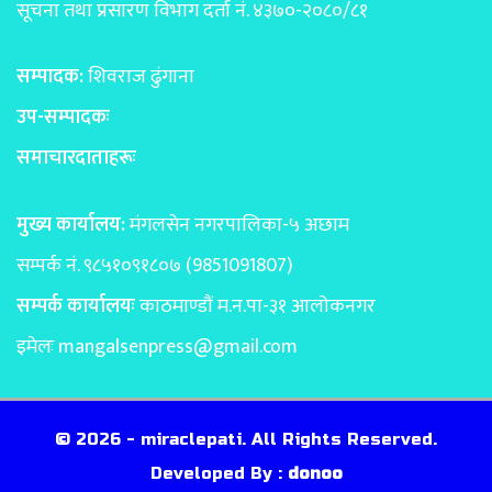
सूचना तथा प्रसारण विभाग दर्ता नं. ४३७०-२०८०/८१
सम्पादक:
शिवराज ढुंगाना
उप-सम्पादकः
समाचारदाताहरूः
मुख्य कार्यालय:
मंगलसेन नगरपालिका-५ अछाम
सम्पर्क नं. ९८५१०९१८०७ (9851091807)
सम्पर्क कार्यालयः
काठमाण्डाैं म.न.पा-३१ आलोकनगर
इमेलः
mangalsenpress@gmail.com
© 2026 - miraclepati. All Rights Reserved.
Developed By :
donoo