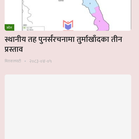
प्रदेश
स्थानीय तह पुनर्संरचनामा तुर्माखाँदका तीन
प्रस्ताव
२०८३-०४-०५
मिराकलपाटी