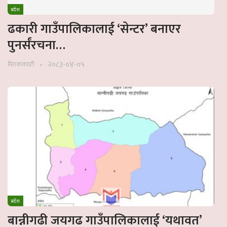
प्रदेश
ढकारी गाउँपालिकालाई ‘सेन्टर’ बनाएर
पुनर्संरचना…
२०८३-०४-०५
मिराकलपाटी
प्रदेश
बान्नीगढी जयगढ गाउँपालिकालाई ‘यथावत’