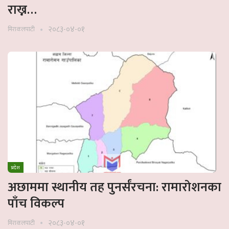
राख्न…
२०८३-०४-०१
मिराकलपाटी
प्रदेश
अछाममा स्थानीय तह पुनर्संरचना: रामारोशनका
पाँच विकल्प
२०८३-०४-०१
मिराकलपाटी