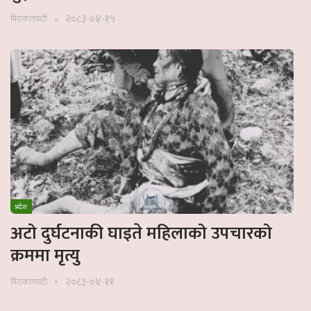
२०८३-०४-१५
मिराकलपाटी
प्रदेश
अटो दुर्घटनाकी घाइते महिलाको उपचारको
क्रममा मृत्यु
२०८३-०४-११
मिराकलपाटी