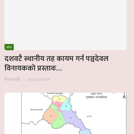
प्रदेश
दशवटै स्थानीय तह कायम गर्न पञ्चदेवल
विनायकको प्रस्तावः…
२०८३-०४-०५
मिराकलपाटी