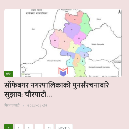
प्रदेश
साँफेबगर नगरपालिकाको पुनर्संरचनाबारे
सुझाव: चौरपाटी…
२०८३-०३-३२
मिराकलपाटी
1
2
3
…
21
NEXT