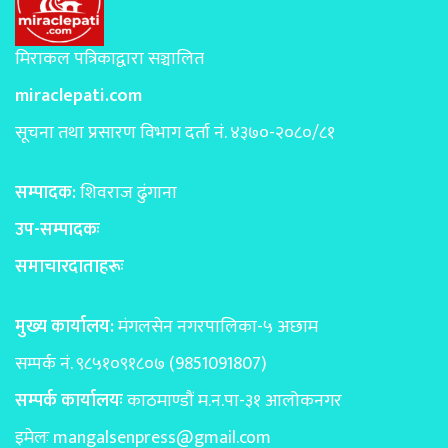
मिराकल पत्रिकाद्वारा सञ्चालित
miraclepati.com
सूचना तथा प्रसारण विभाग दर्ता नं. ४३७०-२०८०/८१
सम्पादक:
शिवराज ढुंगाना
उप-सम्पादकः
समाचारदाताहरूः
मुख्य कार्यालय:
मंगलसेन नगरपालिका-५ अछाम
सम्पर्क नं. ९८५१०९१८०७ (9851091807)
सम्पर्क कार्यालयः
काठमाण्डाैं म.न.पा-३१ आलोकनगर
इमेलः
mangalsenpress@gmail.com