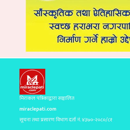
मिराकल पत्रिकाद्वारा सञ्चालित
miraclepati.com
सूचना तथा प्रसारण विभाग दर्ता नं. ४३७०-२०८०/८१