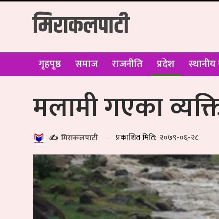
मिराकलपाटी
गृहपृष्ठ
समाज
राजनीति
प्रदेश
स्थानीय
मलामी गएका व्यक्ति
प्रकाशित मिति:
२०७९-०६-२८
✍️
मिराकलपाटी