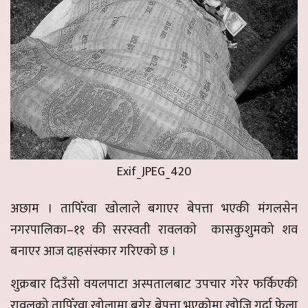
Exif_JPEG_420
अछाम । तापिँरवा खोलाले बगाएर बेपत्ता भएकी मंगलसेन
नगरपालिका–११ की सरस्वती रावलकाे कासकुशुमको शव
बनाएर आज दाहसंस्कार गरिएको छ ।
शुक्रबार दिउँसो वयलपाटा अस्पतालबाट उपचार गरेर फर्किएकी
रावलको तापिँरवा खोलामा बगेर बेपत्ता भएकोमा खोजि गर्दा फेला