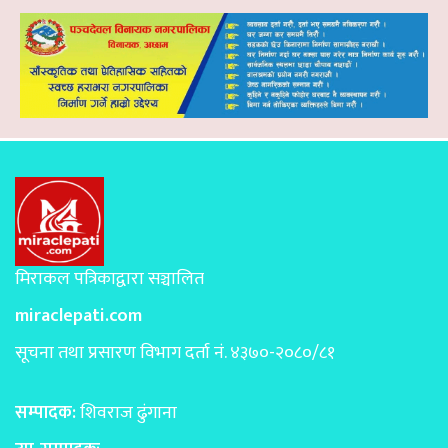
मिराकल पत्रिकाद्वारा सञ्चालित
miraclepati.com
सूचना तथा प्रसारण विभाग दर्ता नं. ४३७०-२०८०/८१
सम्पादक:
शिवराज ढुंगाना