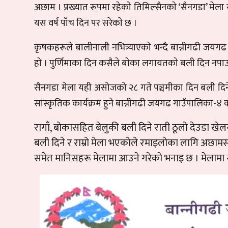
अछाम । प्रख्यात रूपमा रहेकाे तिमिल्सैनकाे ‘सैनगडा’ मेला 
यस वर्ष पाँच दिन पर सरेकाे छ ।
कृषकहरूले बालीनाली नभित्र्याएकाे भन्दै बान्नीगढी जयगढ
हाे । पुर्णिमाका दिन कसैले बाेका लगायतकाे बली दिन नपाउने
सैनगडा मेला यही असोजको २८ गते पञ्चमीका दिन बली दिने र
सांस्कृतिक कार्यक्रम हुने बान्नीगढी जयगढ गाउँपालिका-४ क
रागाँ, बाेकासहित बेलुकी बली दिने राती ठूलाे देउडा खेल
बली दिने र राम्राे मेला भएकाेले रमाइलाेका लागि अछ
समेत मानिसहरू मेलामा आउने गरेकाे भनाइ छ । मेलामा स्थान