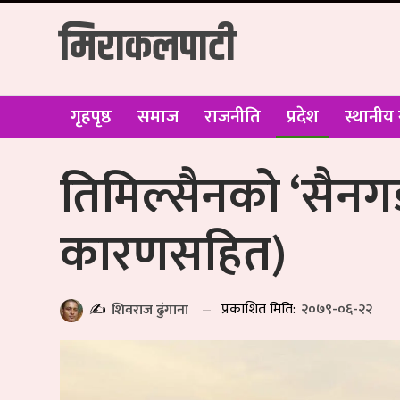
मिराकलपाटी
गृहपृष्ठ
समाज
राजनीति
प्रदेश
स्थानीय
तिमिल्सैनको ‘सैनगडा’
कारणसहित)
प्रकाशित मिति:
२०७९-०६-२२
✍️
शिवराज ढुंगाना