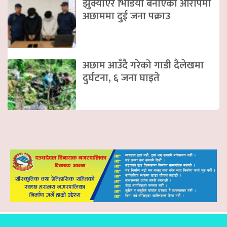
झुक्याएर भिडियो बनाएको आरोपमा
अछाममा दुई जना पक्राउ
अछाम आउँदै गरेको गाडी दैलेखमा
दुर्घटना, ६ जना घाइते