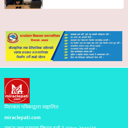
मिराकल पत्रिकाद्वारा सञ्चालित
miraclepati.com