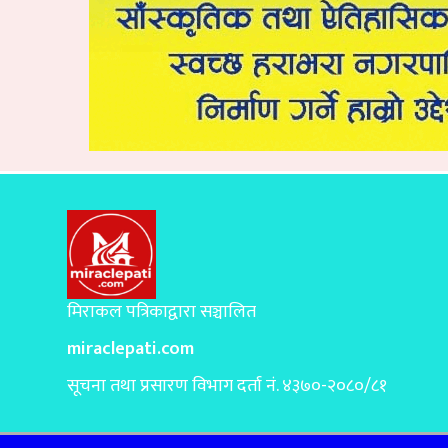
मिराकल पत्रिकाद्वारा सञ्चालित
miraclepati.com
सूचना तथा प्रसारण विभाग दर्ता नं. ४३७०-२०८०/८१