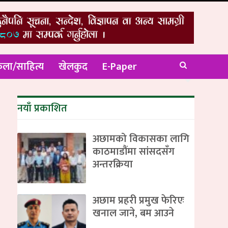
ला/साहित्य
खेलकुद
E-Paper
नयाँ प्रकाशित
अछामको विकासका लागि
काठमाडौंमा सांसदसँग
अन्तरक्रिया
अछाम प्रहरी प्रमुख फेरिएः
खनाल जाने, बम आउने