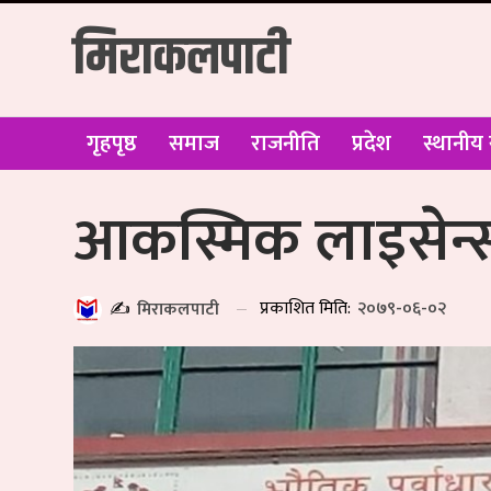
मिराकलपाटी
गृहपृष्ठ
समाज
राजनीति
प्रदेश
स्थानीय
आकस्मिक लाइसेन्स
प्रकाशित मिति:
२०७९-०६-०२
✍️
मिराकलपाटी