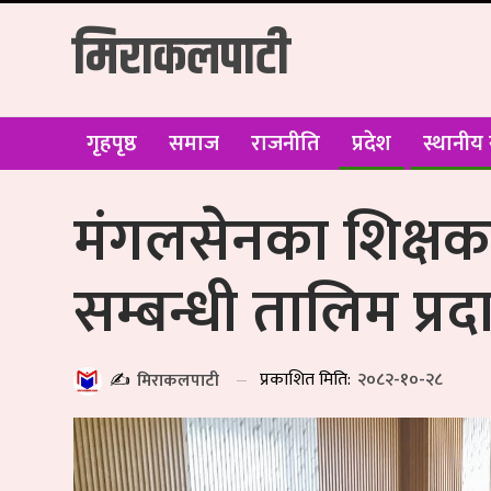
मिराकलपाटी
गृहपृष्ठ
समाज
राजनीति
प्रदेश
स्थानीय
मंगलसेनका शिक्षकल
सम्बन्धी तालिम प्रद
प्रकाशित मिति:
२०८२-१०-२८
✍️
मिराकलपाटी