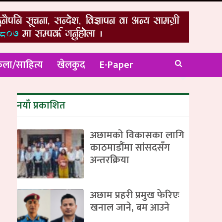
ला/साहित्य
खेलकुद
E-Paper
नयाँ प्रकाशित
अछामको विकासका लागि
काठमाडौंमा सांसदसँग
अन्तरक्रिया
अछाम प्रहरी प्रमुख फेरिएः
खनाल जाने, बम आउने