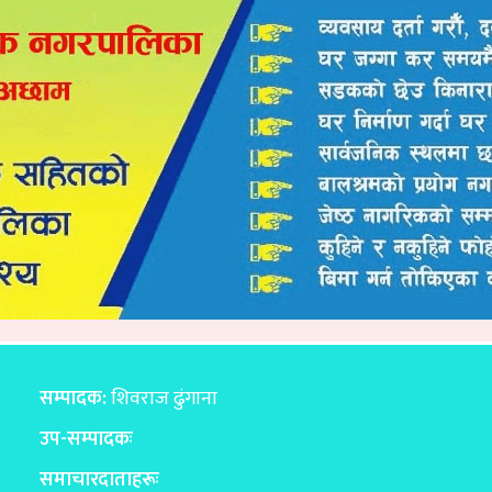
सम्पादक:
शिवराज ढुंगाना
उप-सम्पादकः
समाचारदाताहरूः