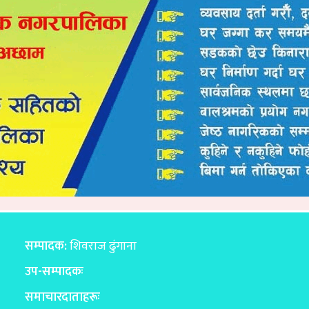
सम्पादक:
शिवराज ढुंगाना
उप-सम्पादकः
समाचारदाताहरूः