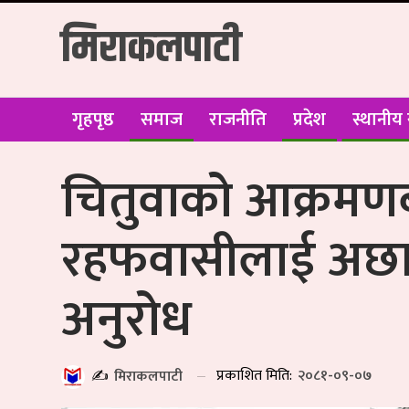
मिराकलपाटी
गृहपृष्ठ
समाज
राजनीति
प्रदेश
स्थानीय
चितुवाको आक्रमण
रहफवासीलाई अछा
अनुरोध
प्रकाशित मिति:
२०८१-०९-०७
✍️
मिराकलपाटी