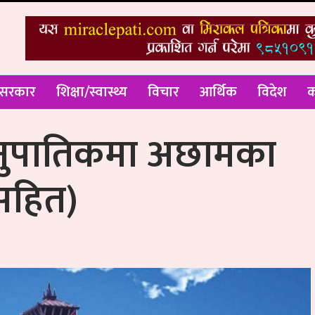
 सरकार
शिक्षा/स्वास्थ्य
विचार
आर्थिक
विदेश
क
ानुपातिकमा अछामका
सहित)