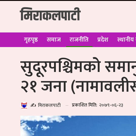
मिराकलपाटी
गृहपृष्ठ
समाज
राजनीति
प्रदेश
स्थानीय
सुदूरपश्चिमको सम
२१ जना (नामावली
प्रकाशित मिति:
२०७९-०६-२३
✍️
मिराकलपाटी