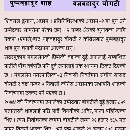
शिवराज ढुंगाना, अछाम । प्रतिनिधिसभाको अछाम–२ मा पुनः उनै
उम्मेदवार सामुन्नेमा परेका छन् । २ नम्बर क्षेत्रको चुनावका लागि
नेकपा (एमाले)बाट यज्ञबहादुर बोगटी र काँग्रेसबाट पुष्पबहादुर
शाह पुनः चुनावी मैदानमा आएका छन् ।
सदरमुकाम मंगलसेनको छिमेकी वडाका दुई जनालाई सम्बन्धित
पार्टीले पाँच वर्षपछि पनि दुवै जनालाई एकै स्थानमा टिकट दिएको
छ । मंगलसेन नगरपालिका–३ निवासी निवर्तमान संघीय सांसद
बोगटी र वडा नम्बर ५ निवासी काँग्रेस अछामका सभापति शाहको
निर्वाचनमा टक्कर पर्ने भएको छ ।
२०७४ को निर्वाचनमा एमालेका उम्मेदवार बोगटीले दुई हजार ८५९
मतान्तरले शाहलाई पछि पार्दै विययीको अविर, माला पहिरिएका
थिए । त्यस निर्वाचनका क्रममा बोगटीले जम्मा २१ हजार ९६५ मत
पाएर विजयी भएका थिए । भने पुष्प शाहले १९ हजार १०६ मतमा