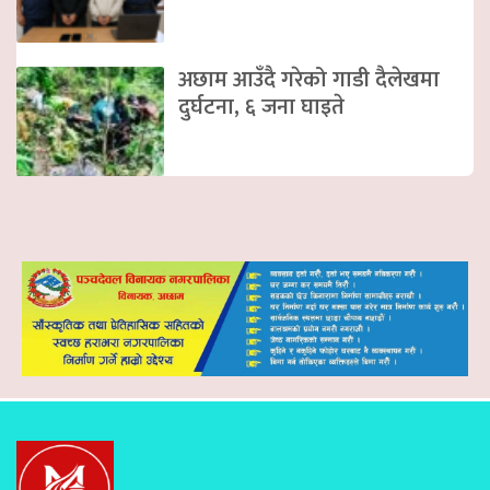
अछाम आउँदै गरेको गाडी दैलेखमा
दुर्घटना, ६ जना घाइते