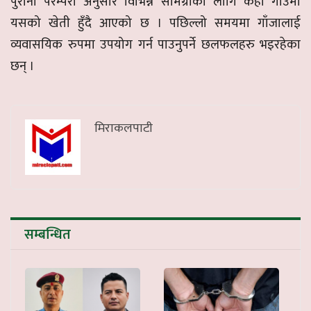
पुरानो परम्परा अनुसार विभिन्न सामग्रीका लागि केही गाउँमा
यसको खेती हुँदै आएको छ । पछिल्लो समयमा गाँजालाई
व्यवासयिक रुपमा उपयोग गर्न पाउनुपर्ने छलफलहरु भइरहेका
छन् ।
मिराकलपाटी
सम्बन्धित