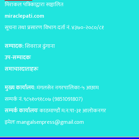
मिराकल पत्रिकाद्वारा सञ्चालित
miraclepati.com
सूचना तथा प्रसारण विभाग दर्ता नं. ४३७०-२०८०/८१
सम्पादक:
शिवराज ढुंगाना
उप-सम्पादकः
समाचारदाताहरूः
मुख्य कार्यालय:
मंगलसेन नगरपालिका-५ अछाम
सम्पर्क नं. ९८५१०९१८०७ (9851091807)
सम्पर्क कार्यालयः
काठमाण्डाैं म.न.पा-३१ आलोकनगर
इमेलः
mangalsenpress@gmail.com