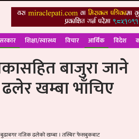
 सरकार
शिक्षा/स्वास्थ्य
विचार
आर्थिक
विदेश
क
कासहित बाजुरा जाने
ख ढलेर खम्बा भाँचिए
ो बुढाबगर नजिक ढलेको खम्बा । तस्बिरः फेसबुकबाट