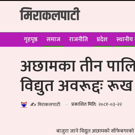
मिराकलपाटी
गृहपृष्ठ
समाज
राजनीति
प्रदेश
स्थानीय
अछामका तीन पालि
विद्युत अवरूद्दः रू
प्रकाशित मिति:
२०८१-०३-२२
✍️
मिराकलपाटी
बाजुरा जाने विद्युत अछामकाे साँफेबगरक