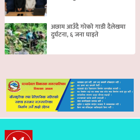
अछाम आउँदै गरेको गाडी दैलेखमा
दुर्घटना, ६ जना घाइते