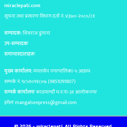
miraclepati.com
सूचना तथा प्रसारण विभाग दर्ता नं. ४३७०-२०८०/८१
सम्पादक:
शिवराज ढुंगाना
उप-सम्पादकः
समाचारदाताहरूः
मुख्य कार्यालय:
मंगलसेन नगरपालिका-५ अछाम
सम्पर्क नं. ९८५१०९१८०७ (9851091807)
सम्पर्क कार्यालयः
काठमाण्डाैं म.न.पा-३१ आलोकनगर
इमेलः
mangalsenpress@gmail.com
© 2026 - miraclepati. All Rights Reserved.