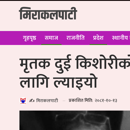
मिराकलपाटी
गृहपृष्ठ
समाज
राजनीति
प्रदेश
स्थानीय
मृतक दुई किशोरीको
लागि ल्याइयो
प्रकाशित मिति:
२०८१-१०-१३
✍️
मिराकलपाटी