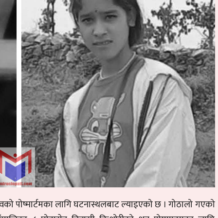
वको पोष्मार्टमका लागि घटनास्थलबाट ल्याइएको छ । गोठालो गएको