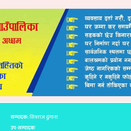
सम्पादक:
शिवराज ढुंगाना
उप-सम्पादकः