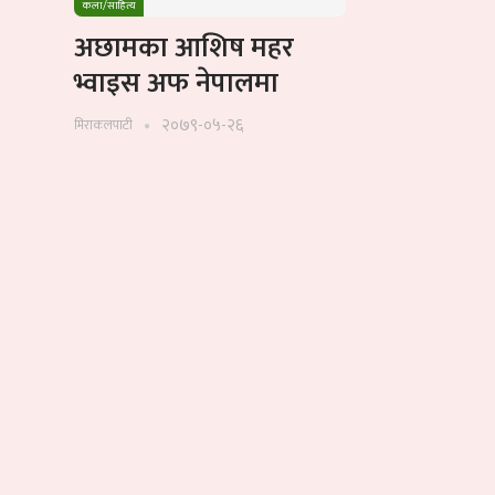
कला/साहित्य
अछामका आशिष महर
भ्वाइस अफ नेपालमा
२०७९-०५-२६
मिराकलपाटी