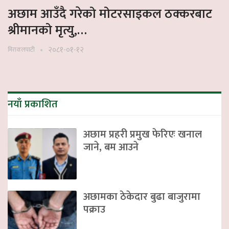
अछाम आउँदै गरेको मोटरसाइकल ठक्करबाट
श्रीमानको मृत्यु,…
२०८१-०१-१२
मिराकलपाटी
नयाँ प्रकाशित
अछाम प्रहरी प्रमुख फेरिएः खनाल
जाने, बम आउने
अछामका ठेकेदार बुढा बाजुरामा
पक्राउ