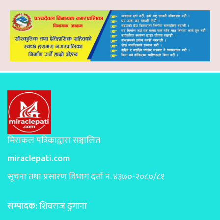
मिराकल पत्रिकाद्वारा सञ्चालित
miraclepati.com
सूचना तथा प्रसारण विभाग दर्ता नं. ४३७०-२०८०/८१
सम्पादक:
शिवराज ढुंगाना