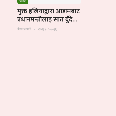
आर्थिक
मुक्त हलियाद्वारा अछामबाट
प्रधानमन्त्रीलाइ सात बुँदे…
२०७९-०५-२६
मिराकलपाटी