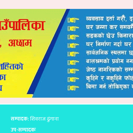
सम्पादक:
शिवराज ढुंगाना
उप-सम्पादकः