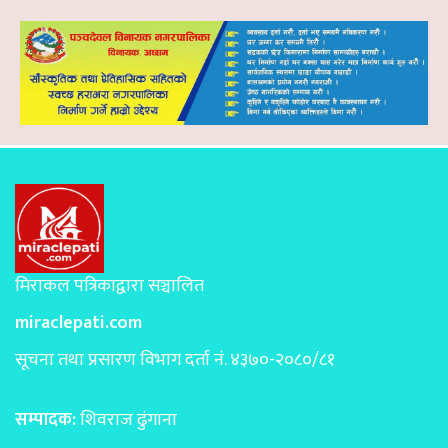
मिराकल पत्रिकाद्वारा सञ्चालित
miraclepati.com
सूचना तथा प्रसारण विभाग दर्ता नं. ४३७०-२०८०/८१
सम्पादक:
शिवराज ढुंगाना